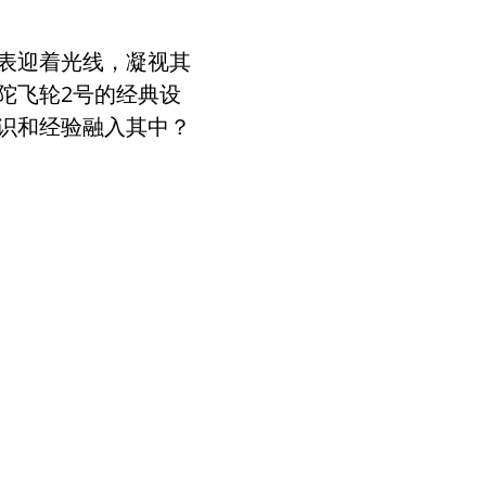
表迎着光线，凝视其
陀飞轮
2
号的经典设
识和经验融入其中？