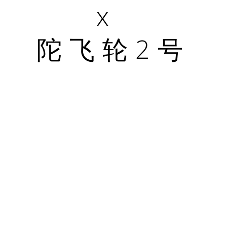
x
陀飞轮2号