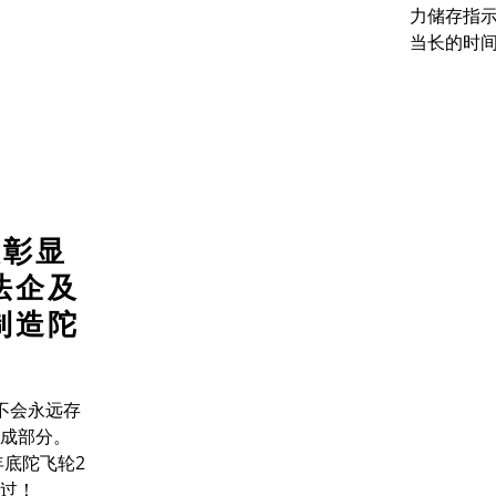
力储存指
当长的时
次彰显
法企及
制造陀
不会永
远存
成部分。
年底陀飞轮
2
过！