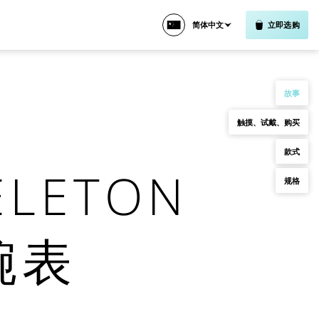
简体中文
立即选购
故事
触摸、试戴、购买
款式
ELETON
规格
腕表