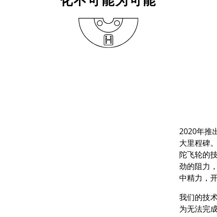
"化不可能为可能"
2020
年推
大里程碑
陀飞轮的
劲的阻力
中精力，
我们的技
为无法完