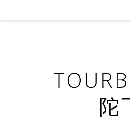
TOURB
陀