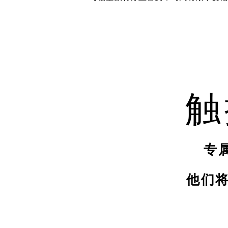
触
专
他们将