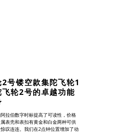
轮
2
号镂空款集陀飞轮
1
陀飞轮
2
号的卓越功能
身
的阿拉伯数字时标提高了可读性，价格
金属表壳和表扣有黄金和白金两种可供
人惊叹连连。我们在
2
点钟位置增加了动