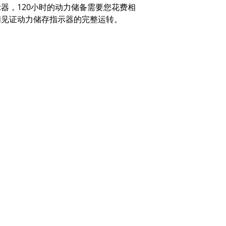
示器，
120
小时的动力储备需要您花费相
间见证动力储存指示器的完整运转。