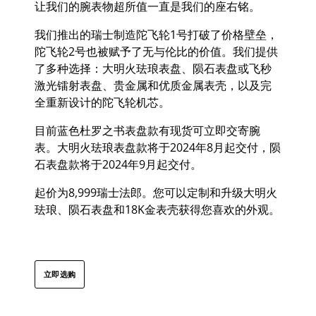
让我们的腕表物超所值一直是我们的座右铭。
我们推出的瑞士制造陀飞轮
1
号打破了价格壁垒，
陀飞轮
2
号也被赋予了无与伦比的价值。我们提供
了多种选择：大明火珐琅表盘、陨石表盘或飞秒
激光镭射表盘、贵金属和优质金属表壳，以及完
全重新设计的陀飞轮机芯。
目前蓝色杜罗之书表盘款有现货可立即交寄腕
表。大明火珐琅表盘款将于
2024
年
8
月起交付，陨
石表盘款将于
2024
年
9
月起交付。
起价为8,999瑞士法郎。您可以定制和升级大明火
珐琅、陨石表盘和18K金表壳获得您喜欢的外观。
立即选购