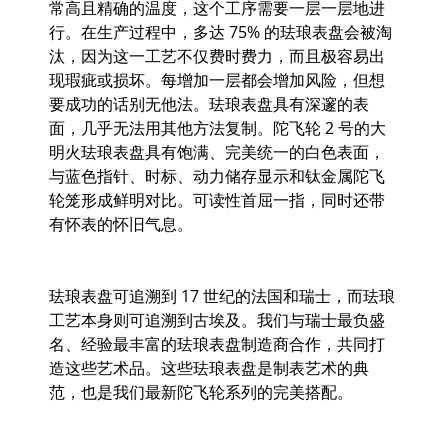
常高且精确的温度，这个工序需要一层一层地进
行。在生产过程中，多达 75% 的珐琅表盘会被淘
汰，因为这一工艺不仅费时费力，而且极容易出
现瑕疵或损坏。每增加一层都会增加风险，但想
要成功的话别无他法。珐琅表盘具有深邃的表
面，几乎无法用其他方法复制。陀飞轮 2 号的大
明火珐琅表盘具有饱满、完美统一的白色表面，
与蓝色指针、时标、动力储存显示和钛金属陀飞
轮笼形成鲜明对比。可读性首屈一指，同时还带
有怀表的怀旧气息。
珐琅表盘可追溯到 17 世纪的法国和瑞士，而珐琅
工艺本身则可追溯到古埃及。我们与瑞士最负盛
名、经验最丰富的珐琅表盘制造商合作，共同打
造这些艺术品。这些珐琅表盘是制表艺术的典
范，也是我们最新陀飞轮系列的完美搭配。