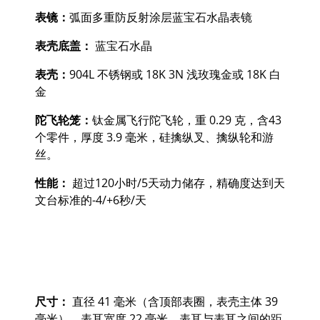
表镜：
弧面多重防反射涂层蓝宝石水晶表镜
表壳底盖：
蓝宝石水晶
表壳：
904L 不锈钢或 18K 3N 浅玫瑰金或 18K 白
金
陀飞轮笼：
钛金属飞行陀飞轮，重 0.29 克，含43
个零件，厚度 3.9 毫米，硅擒纵叉、擒纵轮和游
丝。
性能：
超过120小时/5天动力储存，精确度达到天
文台标准的-4/+6秒/天
尺寸：
直径 41 毫米（含顶部表圈，表壳主体 39
毫米），表耳宽度 22 毫米，表耳与表耳之间的距