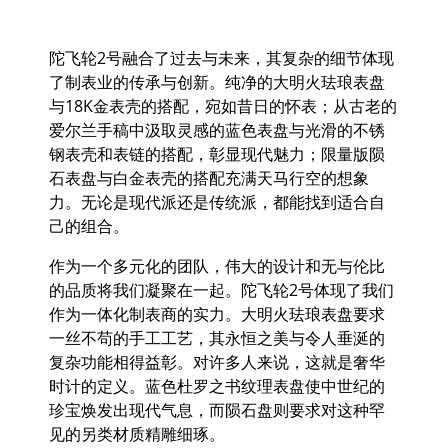
陀飞轮
2
号融合了过去与未来，其复杂的细节体现
了制表业的传承与创新。纯净的大明火珐琅表盘
与
18K
金表壳的搭配，宛如昔日的怀表；从古老的
爱尔兰手稿中汲取灵感的蓝色表盘与光滑的不锈
钢表壳和表链的搭配，彰显现代魅力；限量版陨
石表盘与白金表壳的搭配充满天马行空的想象
力。无论是现代派还是传统派，都能找到适合自
己的组合。
作为一个多元化的团队，伟大的设计和无与伦比
的品质将我们凝聚在一起。陀飞轮
2
号体现了我们
作为一体化制表商的实力。大明火珐琅表盘要求
一丝不苟的手工工艺，其永恒之美与令人垂涎的
复杂功能相得益彰。对许多人来说，这就是奢华
时计的定义。蓝色杜罗之书纹理表盘使中世纪的
珍宝焕发出现代气息，而陨石盘则要求对这种罕
见的另类材质精雕细琢。