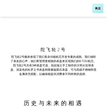
商店
陀飞轮2号
陀飞轮
2
号腕表体现了我们复杂功能机芯开发专案的成熟。我们倾听
了表友的心声，他们希望用更精致的表盘来呈现我们的
K-TOU
机芯。
陀飞轮
2
号共有
3
种表盘可选，包括瑞士手工制作的大明火珐琅表
盘、深蓝色的杜罗之书表盘和限量版陨石表盘，可与高级不锈钢和贵
金属表壳搭配，以确保能提供消费者不同种类的选择。
历史与未来的相遇