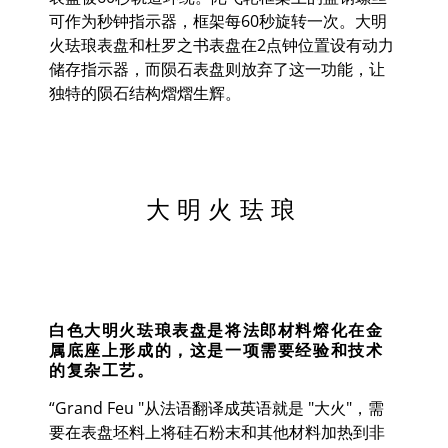
可作为秒钟指示器，框架每
60
秒旋转一次。大明
火珐琅表盘和杜罗之书表盘在
2
点钟位置设有动力
储存指示器，而陨石表盘则放弃了这一功能，让
独特的陨石结构熠熠生辉。
大明火珐琅
白色大明火珐琅表盘是将法郎材料熔化在金
属底座上形成的，这是一项需要经验和技术
的复杂工艺。
“Grand Feu "从法语翻译成英语就是 "大火"，需
要在表盘坯料上将硅石粉末和其他材料加热到非