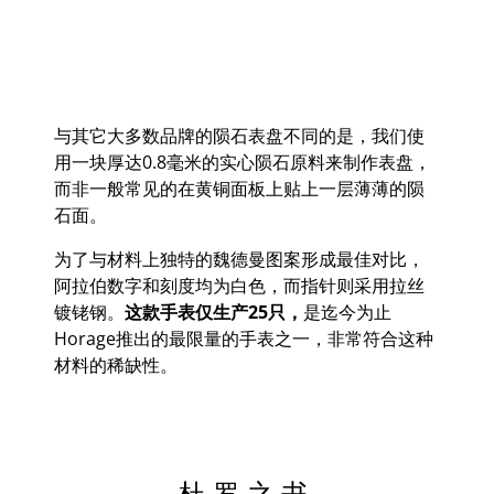
与其它大多数品牌的陨石表盘不同的是，我们使
用一块厚达0.8
毫米的实心陨石原料来制作表盘，
而非一般常见的在黄铜面板上贴上一层薄薄的陨
石面。
为了与材料上独特的魏德曼图案形成最佳对比，
阿拉伯数字和刻度均为白色，而指针则采用拉丝
镀铑钢。
这款手表仅生产
25
只，
是迄今为止
Horage
推出的最限量的手表之一，非常符合这种
材料的稀缺性。
杜罗之书