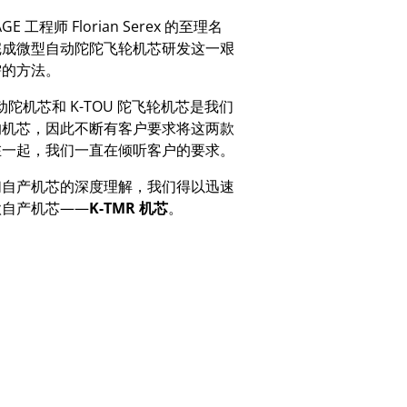
AGE
工程师
Florian Serex
的至理名
完成微型自动陀陀飞轮机芯研发这一艰
需的方法。
动陀机芯和
K-TOU
陀飞轮机芯是我们
的机芯，因此不断有客户要求将这两款
在一起，我们一直在倾听客户的要求。
们自产机芯的深度理解，我们得以迅速
款自产机芯
——
K-TMR
机芯
。