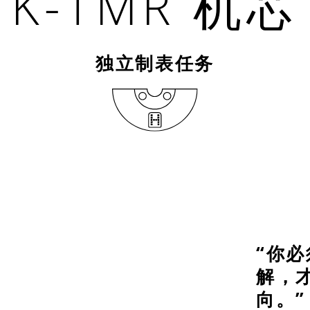
K-TMR 机芯
独立制表任务
“你
解，
向。”