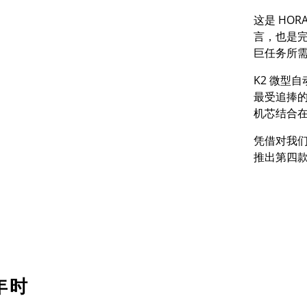
这是
HOR
言，也是
巨任务所
K2
微型自
最受追捧
机芯结合
凭借对我
推出第四
年时