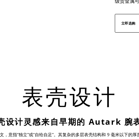
级贵金属
立即选购
表壳设计
壳设计灵感来自早期的
Autark
腕
文，意指
“
独立
”
或
“
自给自足
”
。其复
杂的多层表壳结构和
9
毫米以下的厚