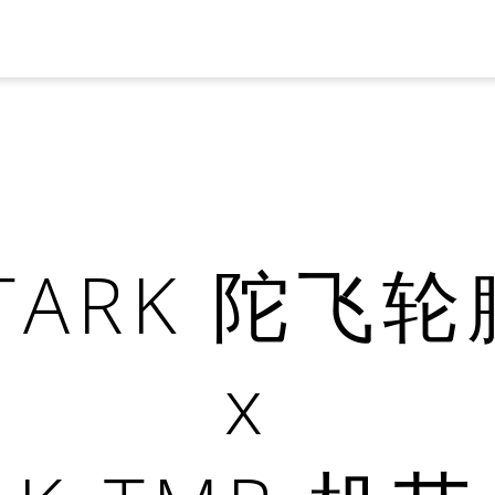
TARK 陀飞
x