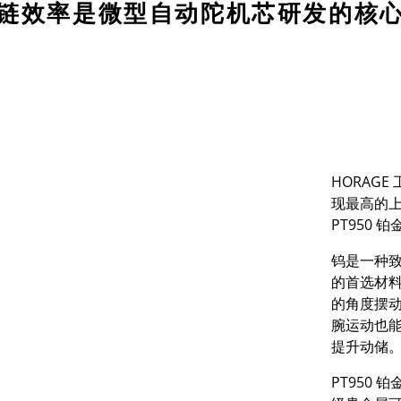
链效率是微型自动陀机芯研发的核
HORAGE
现最高的
PT950
铂
钨是一种
的首选材
的角度摆
腕运动也
提升动储
PT950