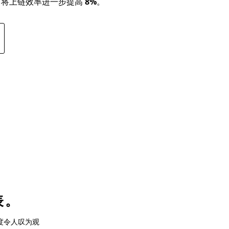
可将上链效率进一步提高
8%
。
表。
度令人叹为观