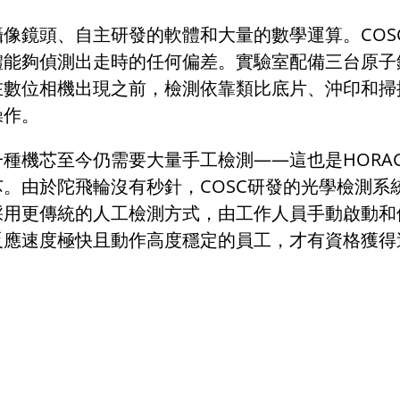
攝像鏡頭、自主研發的軟體和大量的數學運算。
COS
體能夠偵測出走時的任何偏差。實驗室配備三台原子
在數位相機出現之前，檢測依靠類比底片、沖印和掃
操作
。
一種機芯至今仍需要大量手工檢測
——
這也是
HORA
芯。由於陀飛輪沒有秒針，
COSC
研發的光學檢測系
採用更傳統的人工檢測方式，由工作人員手動啟動和
反應速度極快且動作高度穩定的員工，才有資格獲得