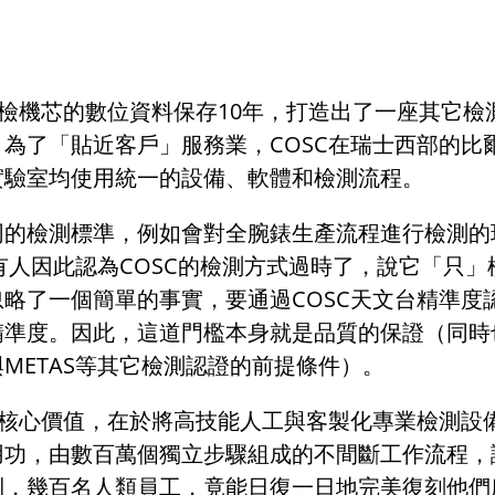
檢機芯的數位資料保存
10
年，打造出了一座其它檢
。為了「貼近客戶」服務業，
COSC
在瑞士西部的比
實驗室均使用統一的設備、軟體和檢測流程。
同的檢測標準，例如會對全腕錶生產流程進行檢測的
有人因此認為
COSC
的檢測方式過時了，說它「只」
忽略了一個簡單的事實，要通過
COSC
天文台精準度
精準度。因此，這道門檻本身就是品質的保證（同時
與
METAS
等其它檢測認證的前提條件）。
與核心價值，在於將高技能人工與客製化專業檢測設
用功，由數百萬個獨立步驟組成的不間斷工作流程，
到，幾百名人類員工，竟能日復一日地完美復刻他們