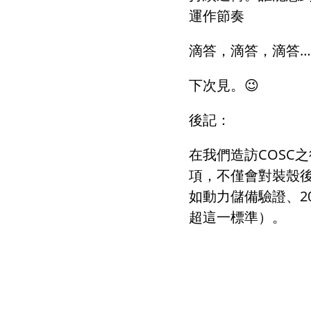
運作節奏
滴答，滴答，滴答
…
下次見。
😉
後記：
在我們造訪
COSC
之
項，不僅會對裝殼
如動力儲備驗證、
2
超這一標準）。