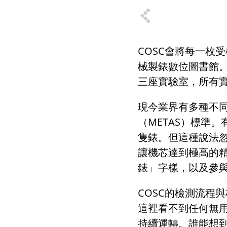
COSC
會將每一枚受
械製
錶
數位圖書館
三座實驗室，所有
現今業界有多種不
（
METAS
）標準。
隻錶。但這種說法
讓機芯達到極高的
錶」字樣，以及參
COSC的檢測流程
這裡看不到任何無
持續運轉。誰能想