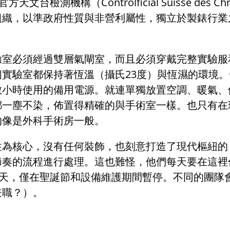
官方天文台檢測機構（
Controlficial Suisse des C
組織，以準政府性質與非營利屬性，獨立於製錶行業
驗室必須經過雙層氣閘室，而且必須穿戴完整實驗服
個實驗室都保持著恆溫（攝氏
23
度）與恆濕的環境。
數小時使用的備用電源。就連單獨放置空調、暖氣、
都一塵不染，佈置得精確的與手術室一樣。也只有在
的像是外科手術房一般。
性為核心，沒有任何裝飾，也刻意打造了現代樞紐的
節奏的流程進行處理。這也難怪，他們每天要在這裡
天，僅在聖誕節和設備維護期間暫停。不同的團隊
兼職？）。