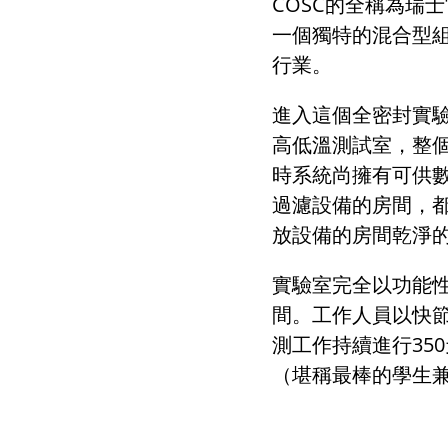
COSC
的全稱為瑞士
一個獨特的混合型
行業。
進入這個全密封實
高低溫測試室，整
時系統尚擁有可供
過濾設備的房間，
放設備的房間乾淨
實驗室完全以功能
間。工作人員以快
測工作持續進行
350
（堪稱最棒的學生