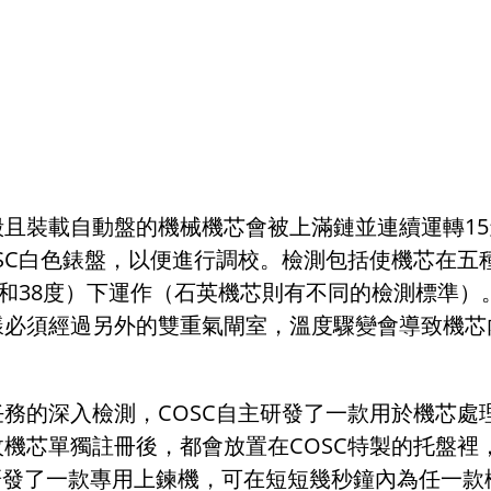
殼且裝載自動盤的機械機芯會被上滿鏈並連續運轉
15
SC
白色錶盤，以便進行調校。檢測包括使機芯在五
和
38
度）下運作（石英機芯則有不同的檢測標準）
樣必須經過另外的雙重氣閘室，溫度驟變會導致機芯
任務的深入檢測，
COSC
自主研發了一款用於機芯處
枚機芯單獨註冊後，都會放置在
COSC
特製的托盤裡
研發了一款專用上鍊機，可在短短幾秒鐘內為任一款