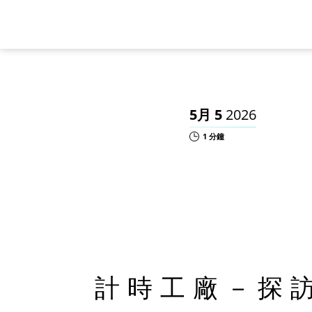
5月 5
2026
1 分鐘
計時工廠－探