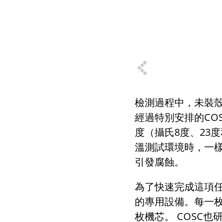
檢測過程中，未裝
經過特別安排的
CO
度（攝氏
8
度、
23
度
溫測試環境時，一
引發腐蝕。
為了快速完成這項
的專用設備。每一
枚機芯。
COSC
也