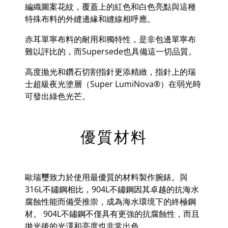
編織圖案花紋，覆蓋上的紅色和白色亮點與這種
特殊布料的外縫邊緣和縫線相呼應。
赤耳單寧布料的耐用和獨特性，是非包邊單寧布
難以評比的，而
Supersede
也具備這一切品質。
高度拋光和鑽石切割指針更添精緻，指針上的瑞
士超級夜光塗層（Super LumiNova®）在弱光時
可發出綠色光芒。
優質材料
歐瑞璽致力於使用最優質的材料製作腕錶。與
316L
不鏽鋼相比，
904L
不鏽鋼因其卓越的抗海水
腐蝕性能而備受推崇，成為海水環境下的終極鋼
材。
904L
不鏽鋼不僅具有更強的抗腐蝕性，而且
拋光後的光澤和亮度也非常出色。