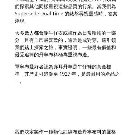
們探索其他同樣重視這些品質的行業。當我們為
Supersede Dual Time
的錶盤尋找靈感時，答案
浮現。
大多數人都會穿牛仔衣或褲作為日常輪換的一部
分，且有自己最喜歡的，通常是成對穿。這引領
我們踏上探索之旅，事實證明，一些最有價值和
最受追捧的
丹寧
布料極為重視布邊。
單寧布愛好者認為
赤耳丹寧
是牛仔褲的黃金標
準，其歷史可追溯至
1927
年，是最耐用的產品之
一。
我們決定製作一種類似紅線布邊
丹寧
布料的嚴格