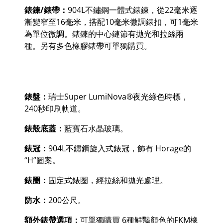
錶鍊/錶帶：
904L
不鏽鋼一體式錶鍊，從
22
毫米逐
漸變窄至
16
毫米，搭配
10
毫米微調錶扣，可
1
毫米
為單位微調。錶鍊的中心鏈節有拋光和拉絲兩
種。另有多色橡膠錶帶可單獨購買。
錶盤：
瑞士
Super LumiNova
®
夜光綠色時標，
240
秒印刷軌道。
錶殼底蓋：
藍寶石水晶玻璃。
錶冠：
904L
不鏽鋼旋入式錶冠，飾有
Horage
的
“
H
”圖案。
錶圈：
固定式錶圈，經拉絲和拋光處理。
防水：
200公尺。
額外錶帶選項：
可單獨購買
6
種鮮豔顏色的
FKM
橡