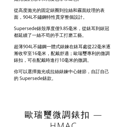
從高度拋光的固定錶圈到拉絲和霧面紋理的表
面，
904L
不鏽鋼特性貫穿整個設計。
Supersede
錶殼厚度僅
9.85
毫米，從錶耳到錶冠
都延續了一絲不苟的手工打磨工藝。
超薄
904L
不鏽鋼一體式錶鍊在錶耳處從
22
毫米逐
漸收窄至
16
毫米，配戴舒適；歐瑞璽專利的微調
錶扣，可在配戴時進行
10
毫米的微調。
你可以選擇拋光或拉絲錶鍊中心鏈節，自訂自己
的
Supersede
錶款。
歐瑞璽微調錶扣 —
HMAC