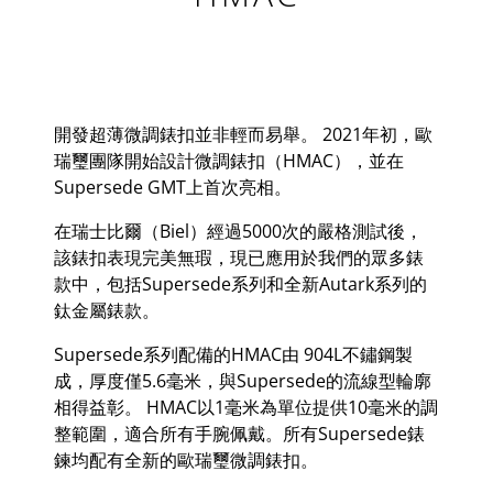
開發超薄微調錶扣並非輕而易舉。
2021
年初，歐
瑞璽團隊開始設計微調錶扣（
HMAC
），並在
Supersede GMT
上首次亮相。
在瑞士比爾（
Biel
）經過
5000
次的嚴格測試後，
該錶扣表現完美無瑕，現已應用於我們的眾多錶
款中，包括
Supersede
系列和全新
Autark
系列的
鈦金屬錶款。
Supersede
系列配備的
HMAC
由
904L
不
鏽
鋼製
成
，厚度僅
5.6
毫米，與
Supersede
的流線型輪廓
相得益彰。
HMAC
以
1
毫米為單位提供
10
毫米的調
整範圍，適合所有手腕佩戴。所有
Supersede
錶
鍊均配有全新的
歐瑞璽微調錶扣
。