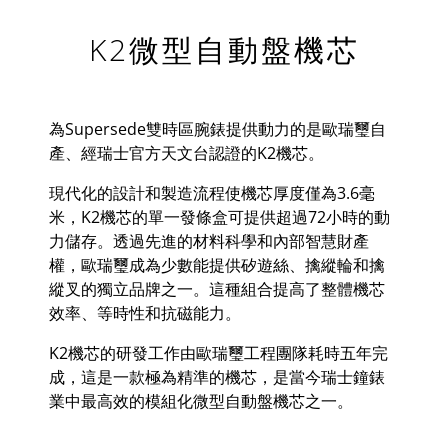
K2微型自動盤機芯
為
Supersede
雙時區腕錶提供動力的是歐瑞璽自
產、經瑞士官方天文台認證的
K2
機芯。
現代化的設計和製造流程使機芯厚度僅為
3.6
毫
米，
K2
機芯的單一發條盒可提供超過
72
小時的動
力儲存。透過先進的材料科學和內部智慧財產
權，歐瑞璽成為少數能提供矽遊絲、擒縱輪和擒
縱叉的獨立品牌之一。這種組合提高了整體機芯
效率、等時性和抗磁能力。
K2
機芯的研發工作由歐瑞璽工程團隊耗時五年完
成，這是一款極為精準的機芯，是當今瑞士鐘錶
業中最高效的模組化微型自動盤機芯之一。