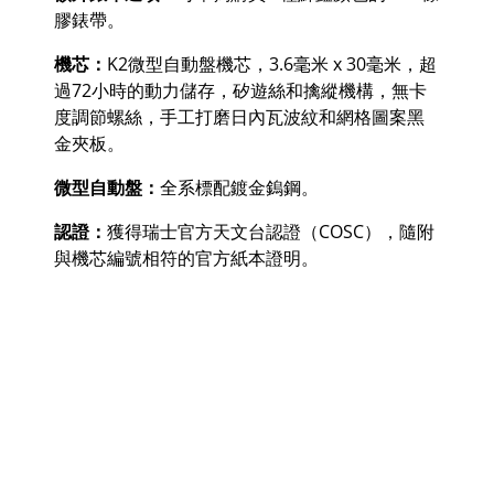
膠錶帶。
機芯：
K2
微型自動盤機芯，
3.6
毫米
x 30
毫米，超
過
72
小時的動力儲存，矽遊絲和擒縱機構，無卡
度調節螺絲，手工打磨日內瓦波紋和網格圖案黑
金夾板。
微型自動盤：
全系標配鍍金鎢鋼。
認證：
獲得瑞士官方天文台認證（
COSC
），隨附
與機芯編號相符的官方紙本證明。