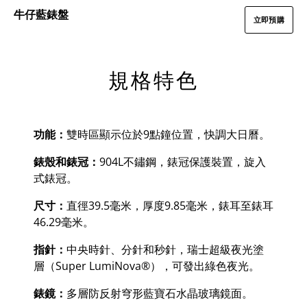
牛仔藍錶盤
立即預購
規格特色
功能：
雙時區顯示位於
9
點鐘位置，快調大日曆。
錶殼和錶冠：
904L
不鏽鋼，錶冠保護裝置，旋入
式錶冠。
尺寸：
直徑
39.5
毫米，厚度
9.85
毫米，錶耳至錶耳
46.29
毫米。
指針：
中央時針、分針和秒針，瑞士超級夜光塗
層（
Super LumiNova
®
），可發出綠色夜光。
錶鏡：
多層防反射穹形藍寶石水晶玻璃鏡面。