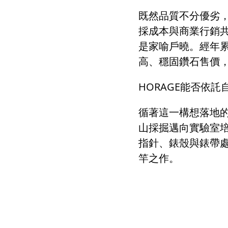
既然品質不分優劣
採成本與商業行銷
是家喻戶曉。經年
高、穩固鑽石售價
HORAGE
能否依託
循著這一構想落地
山採掘邁向實驗室
指針、錶殼與錶帶處
竿之作。