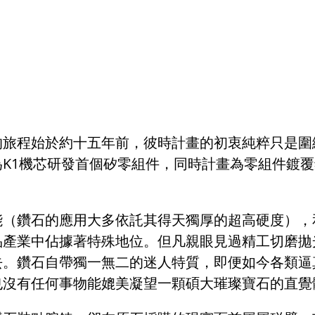
的旅程始於約十五年前，彼時計畫的初衷純粹只是圍
為K1機芯研發首個矽零組件，同時計畫為零組件鍍
能（鑽石的應用大多依託其得天獨厚的超高硬度），
品產業中佔據著特殊地位。但凡親眼見過精工切磨拋
去。鑽石自帶獨一無二的迷人特質
，
即便如今各類逼
也沒有任何事物能媲美凝望一顆碩大璀璨寶石的直覺