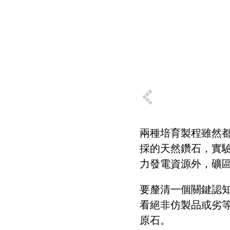
兩種培育製程雖然
採的天然鑽石，實
力發電資源外，礦
要釐清一個關鍵認
看絕非仿製品或劣
原石。