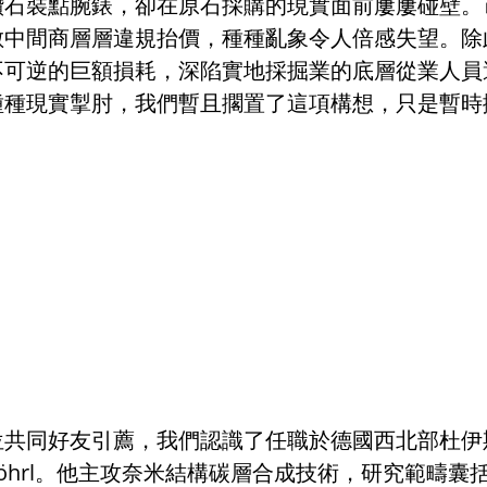
鑽石裝點腕錶，卻在原石採購的現實面前屢屢碰壁。
數中間商層層違規抬價，種種亂象令人倍感失望。除
不可逆的巨額損耗，深陷實地採掘業的底層從業人員
種種現實掣肘，我們暫且擱置了這項構想，只是暫時
位共同好友引薦，我們認識了任職於德國西北部杜伊
öhrl
。他主攻奈米結構碳層合成技術，研究範疇囊