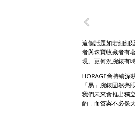
這個話題如若細細
者與珠寶收藏者有
現。更何況腕錶有
HORAGE
會持續深
「易」腕錶固然亮
我們未來會推出獨
酌，而答案不必像