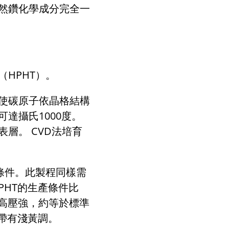
然鑽化學成分完全一
（
HPHT
）。
使碳原子依晶格結構
可達攝氏
1000
度。
晶表層。
CVD
法培育
條件。此製程同樣需
PHT的生產條件比
超高壓強，約等於標準
遍帶有淺黃調。