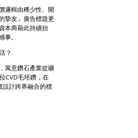
價邏輯由稀少性、開
的摯友」廣告標題更
資本商藉此持續抬
憾事。
活？
，寓意鑽石產業從礦
拉CVD毛坯鑽，在
寶設計跨界融合的標