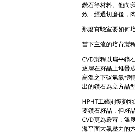
鑽石等材料。他向
致，經過切磨後，
那麼實驗室要如何
當下主流的培育製
CVD
製程以扁平鑽
逐層在籽晶上堆疊
高溫之下碳氫氣體
出的鑽石為立方晶
HPHT
工藝
則
復刻地
要鑽石籽晶，但籽晶
CVD更為嚴苛：溫
海平面大氣壓力的六