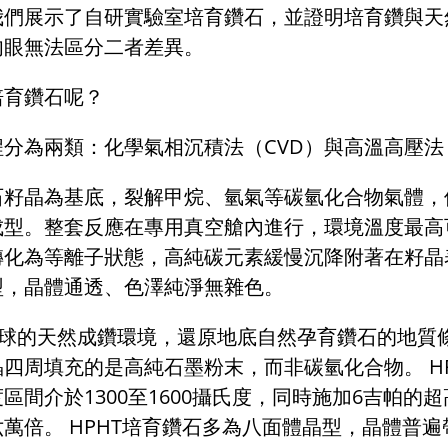
我們展示了自研實驗室培育鑽石，並證明培育鑽與天
肉眼無法區分二者差異。
培育鑽石呢？
程分為兩類：化學氣相沉積法（
CVD
）與高溫高壓法
石籽晶為基底，裂解甲烷、氫氣等碳氫化合物氣體，
成型。整套反應在專用真空艙內進行，環境溫度最高
轉化為等離子狀態，高純碳元素緩慢沉降附著在籽
型，晶體通透、色澤純淨無雜色。
球的天然成鑽環境，還原地底自然孕育鑽石的地質
四周填充的是高純石墨粉末，而非碳氫化合物。 H
度區間介於1300至1600攝氏度，同時施加6吉帕的
萬倍。 HPHT培育鑽石多為八面體晶型，晶體普