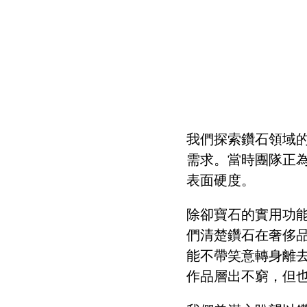
我們探索鑽石領域
需求。當時團隊正
表面硬度。
除卻寶石的實用功
們清楚鑽石在奢侈
能不帶笑意轉身離
作品層出不窮，
但