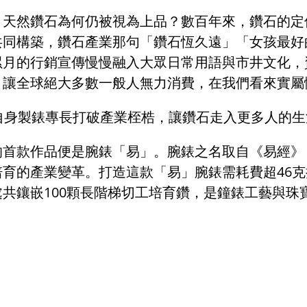
，天然鑽石為何仍被視為上品？數百年來，鑽石的定
共同構築，鑽石產業那句「鑽石恆久遠」「女孩最好
累月的行銷宣傳慢慢融入大眾日常用語與市井文化，
，讓全球絕大多數一般人無力消費，在我們看來實屬
自身製錶專長打破產業桎梏，讓鑽石走入更多人的生
的首款作品便是
腕錶「
易」。腕錶之名取自《易經》
培育的產業變革。打造這款
「
易」腕錶需耗費超46克
共鑲嵌100顆長階梯切工培育鑽，是鐘錶工藝與珠