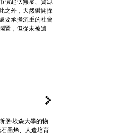
市價起伏無常、貨源
此之外，天然鑽開採
還要承擔沉重的社會
擱置，但從未被遺
斯堡
·
埃森大學的物
括石墨烯、人造培育