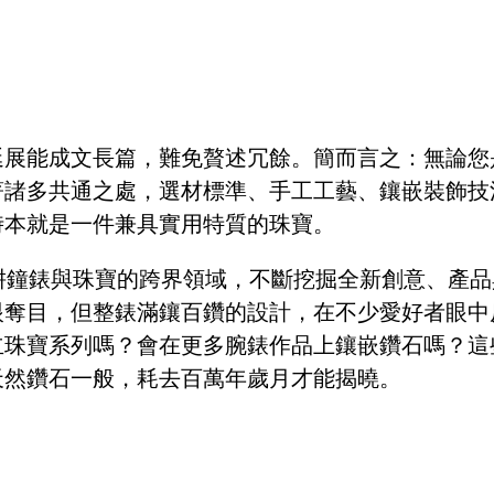
延展能成文長篇，難免贅述冗餘。簡而言之：無論您
著諸多共通之處，選材標準、手工工藝、鑲嵌裝飾技
時本就是一件兼具實用特質的珠寶。
耕鐘錶與珠寶的跨界領域，不斷挖掘全新創意、產品
眼奪目，但整錶滿鑲百鑽的設計，在不少愛好者眼中
立珠寶系列嗎？會在更多腕錶作品上鑲嵌鑽石嗎？這
天然鑽石一般，耗去百萬年歲月才能揭曉。